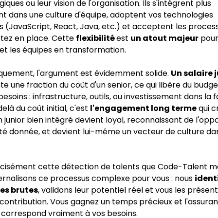
iques ou leur vision de l'organisation. Ils s'intègrent plus
nt dans une culture d'équipe, adoptent vos technologies
 (JavaScript, React, Java, etc.) et acceptent les proces
tez en place. Cette
flexibilité
est
un atout majeur
pour
et les équipes en transformation.
uement, l'argument est évidemment solide.
Un salaire 
e une fraction du coût d'un senior, ce qui libère du budg
besoins : infrastructure, outils, ou investissement dans la 
elà du coût initial, c'est
l'engagement long terme
qui c
n junior bien intégré devient loyal, reconnaissant de l'opp
 été donnée, et devient lui-même un vecteur de culture da
écisément cette détection de talents que Code-Talent ma
ernalisons ce processus complexe pour vous : nous
ident
tes brutes
, validons leur potentiel réel et vous les présen
contribution. Vous gagnez un temps précieux et l'assuran
 correspond vraiment à vos besoins.