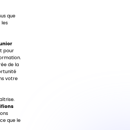
sus que
 les
junior
et pour
formation.
rée de la
ortunité
ns votre
îtrise.
ifions
tons
ce que le