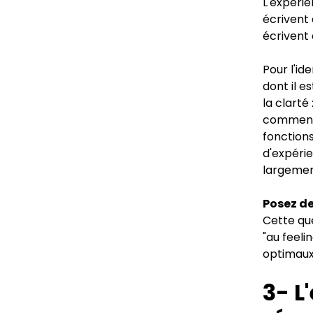
L'expérie
écrivent 
écrivent 
Pour l'i
dont il e
la clarté
commenté
fonctions
d'expérie
largemen
Posez d
Cette que
"au feelin
optimaux
3- L