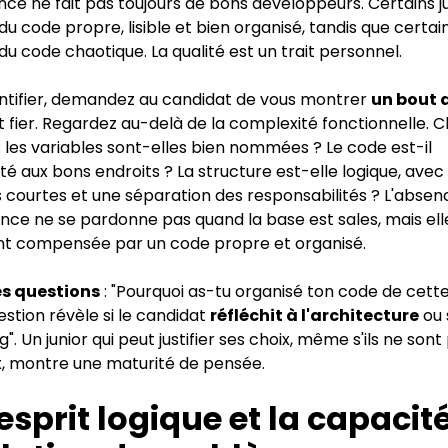
nce ne fait pas toujours de bons développeurs. Certains j
du code propre, lisible et bien organisé, tandis que certai
du code chaotique. La qualité est un trait personnel.
dentifier, demandez au candidat de vous montrer
un bout 
st fier. Regardez au-delà de la complexité fonctionnelle. 
 : les variables sont-elles bien nommées ? Le code est-il
 aux bons endroits ? La structure est-elle logique, avec
 courtes et une séparation des responsabilités ? L'absen
nce ne se pardonne pas quand la base est sales, mais ell
t compensée par un code propre et organisé.
es questions
: "Pourquoi as-tu organisé ton code de cette
stion révèle si le candidat
réfléchit à l'architecture
ou 
g". Un junior qui peut justifier ses choix, même s'ils ne sont
, montre une maturité de pensée.
'esprit logique et la capacit