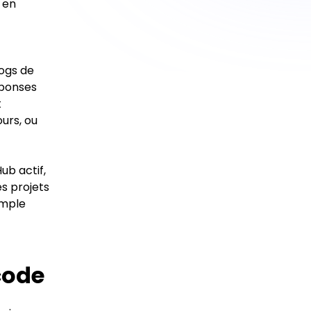
 en
logs de
éponses
t
urs, ou
Hub actif,
s projets
imple
 code