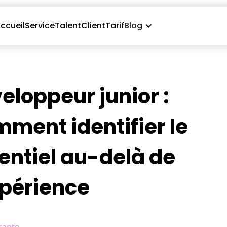
ccueil
Service
Talent
Client
Tarif
Blog
eloppeur junior :
ment identifier le
entiel au-delà de
xpérience