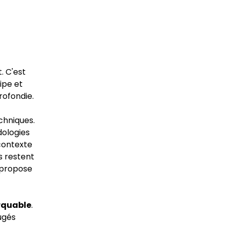
. C'est
ipe et
rofondie.
chniques.
dologies
contexte
s restent
, propose
rquable
.
jugés