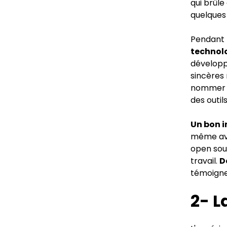
qui brûl
quelques
Pendant l
technol
développ
sincères
nommer d
des outils
Un bon i
même ave
open sou
travail.
D
témoigne
2- L