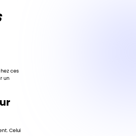
s
rchez ces
ir un
our
nt. Celui