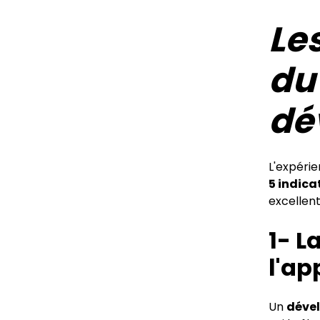
Les
du
dé
L'expérie
5 indica
excellen
1- L
l'ap
Un
dével