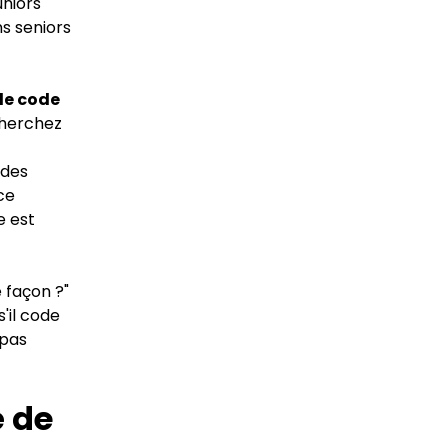
uniors
ns seniors
de code
Cherchez
 des
ce
e est
 façon ?"
s'il code
 pas
é de