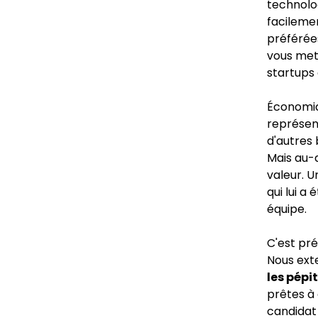
technolog
facileme
préférées
vous met
startups 
Économiq
représent
d'autres 
Mais au-d
valeur. U
qui lui a
équipe.
C'est pr
Nous ext
les pépi
prêtes à 
candidat