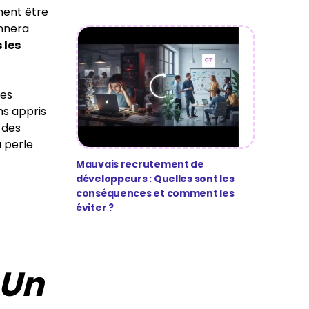
ment être
onnera
 les
des
s appris
 des
a perle
Mauvais recrutement de
développeurs : Quelles sont les
conséquences et comment les
éviter ?
 Un