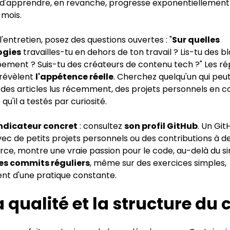
e d'apprendre, en revanche, progresse exponentiellement
 mois.
'entretien, posez des questions ouvertes : "
Sur quelles
ogies
travailles-tu en dehors de ton travail ? Lis-tu des b
ement ? Suis-tu des créateurs de contenu tech ?" Les r
 révèlent
l'appétence réelle
. Cherchez quelqu'un qui peu
es articles lus récemment, des projets personnels en co
 qu'il a testés par curiosité.
ndicateur concret
: consultez
son profil GitHub
. Un Git
c de petits projets personnels ou des contributions à de
rce, montre une vraie passion pour le code, au-delà du s
es commits réguliers
, même sur des exercices simples,
nt d'une pratique constante.
a qualité et la structure du