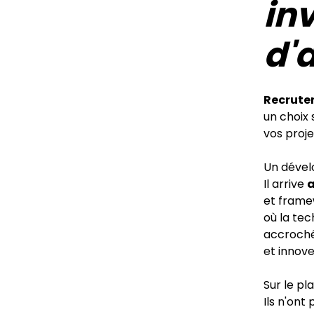
in
d'
Recruter
un choix 
vos proje
Un dével
Il arrive
a
et frame
où la te
accrochés
et innov
Sur le pl
Ils n'ont