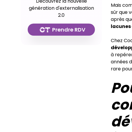
Découvrez la nouvelle
Mais com
génération d'externalisation
sûr que 
2.0
après q
lacunes
Prendre RDV
Chez Cod
développ
à repérer
années d'
rare pour
Po
co
dé