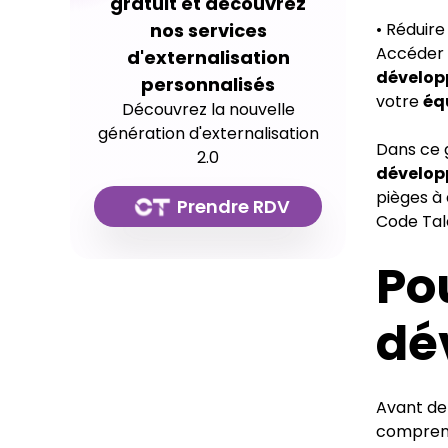
gratuit et découvrez
nos services
• Réduir
Accéder 
d'externalisation
dévelop
personnalisés
votre
éq
Découvrez la nouvelle
génération d'externalisation
Dans ce 
2.0
dévelop
pièges à 
Prendre RDV
Code Tal
Po
dé
Avant de
comprend