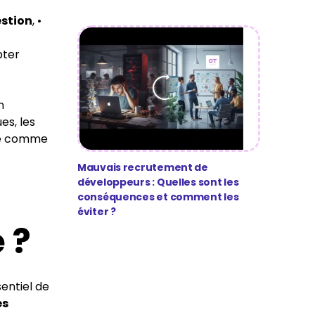
stion
, •
pter
n
es, les
sé comme
Mauvais recrutement de
développeurs : Quelles sont les
conséquences et comment les
éviter ?
 ?
ssentiel de
es