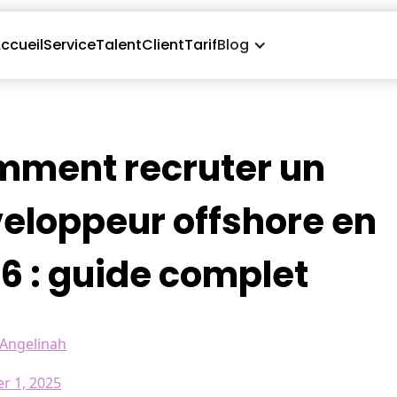
ccueil
Service
Talent
Client
Tarif
Blog
ment recruter un
eloppeur offshore en
6 : guide complet
Angelinah
r 1, 2025