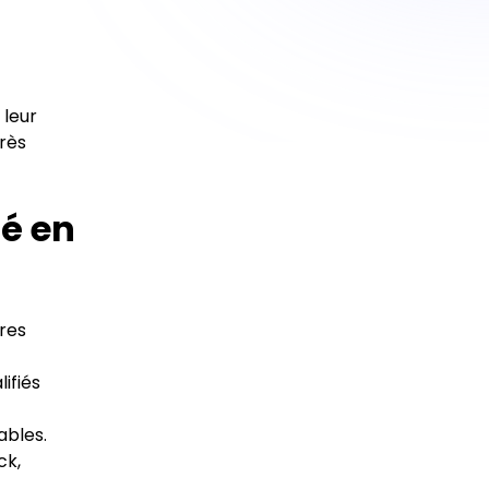
 leur
très
lé en
ures
ifiés
rables.
ck,