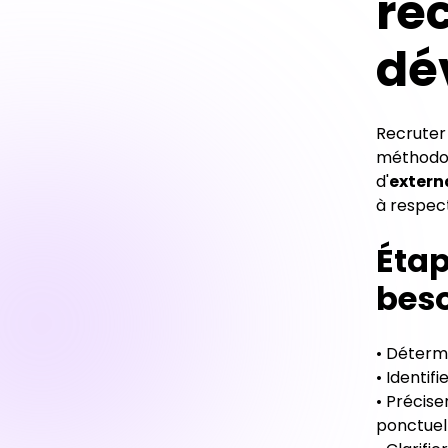
re
dé
Recruter
méthodolo
d'
extern
à respec
Étap
beso
• Détermi
• Identifi
• Précise
ponctuel