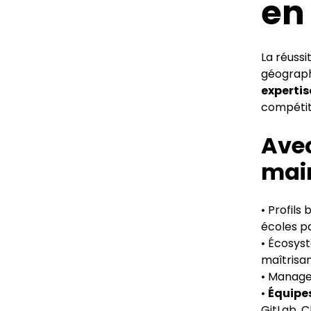
en
La réuss
géograph
expertis
compétiti
Avec
mai
• Profils
écoles p
• Écosys
maîtrisan
• Managem
•
Équipe
GitLab, Cl