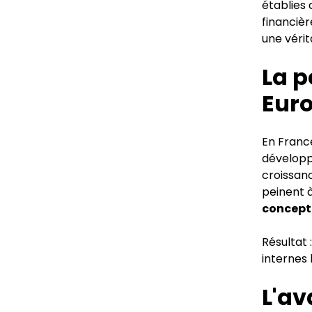
établies 
financièr
une vérit
La p
Eur
En France
développ
croissanc
peinent à
concept
Résultat 
internes 
L'a