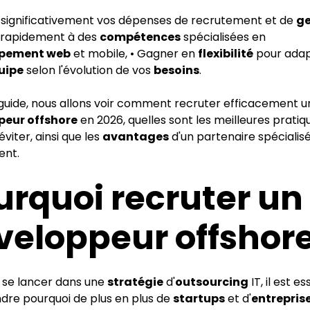
e significativement vos dépenses de recrutement et de
ge
rapidement à des
compétences
spécialisées en
pement web
et mobile, • Gagner en
flexibilité
pour ada
uipe
selon l'évolution de vos
besoins
.
guide, nous allons voir comment recruter efficacement u
peur offshore
en 2026, quelles sont les meilleures pratiqu
éviter, ainsi que les
avantages
d'un partenaire spéciali
ent.
urquoi recruter un
veloppeur offshore
 se lancer dans une
stratégie
d'
outsourcing
IT, il est e
re pourquoi de plus en plus de
startups
et d'
entrepris