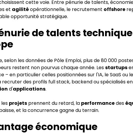
choisissent cette voie. Entre pénurie de talents, économi
es et
agilité
opérationnelle, le recrutement
offshore
re
able opportunité stratégique.
énurie de talents technique
ope
, selon les données de Pôle Emploi, plus de 80 000 poste
eurs restent non pourvus chaque année. Les
startups
en
e – en particulier celles positionnées sur l'IA, le SaaS ou l
 recruter des profils full stack, backend ou spécialisés en
ion
d'
applications
.
: les
projets
prennent du retard, la
performance
des
éq
baisse, et la concurrence gagne du terrain.
vantage économique