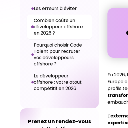
Les erreurs à éviter
Combien coûte un
développeur offshore
en 2026 ?
Pourquoi choisir Code
Talent pour recruter
vos développeurs
offshore ?
En 2026, 
Le développeur
Europe e
offshore : votre atout
compétitif en 2026
profils t
transfo
embauch
L'
extern
Prenez un rendez-vous
expertis