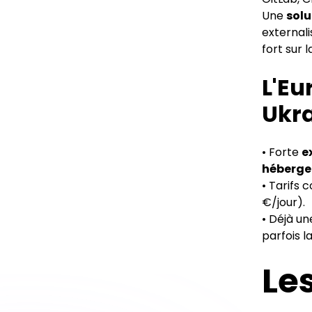
Une
solu
externali
fort sur 
L'Eu
Ukra
• Forte
e
héberg
• Tarifs 
€/jour).
• Déjà un
parfois la
Le