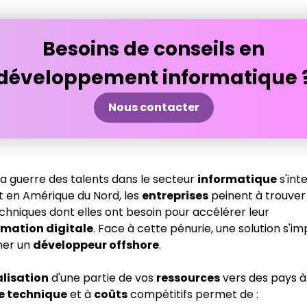
Besoins de conseils en
développement informatique 
Nous contacter
la guerre des talents dans le secteur
informatique
s'inte
t en Amérique du Nord, les
entreprises
peinent à trouver 
echniques dont elles ont besoin pour accélérer leur
rmation digitale
. Face à cette pénurie, une solution s'im
er un
développeur offshore
.
alisation
d'une partie de vos
ressources
vers des pays à
e technique
et à
coûts
compétitifs permet de :