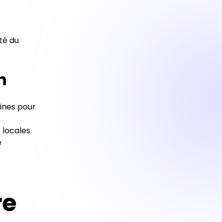
té du
n
ines pour
 locales.
e
re