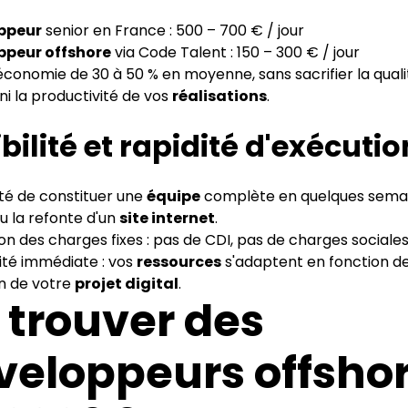
ppeur
senior en France : 500 – 700 € / jour
ppeur offshore
via Code Talent : 150 – 300 € / jour
économie de 30 à 50 % en moyenne, sans sacrifier la quali
ni la productivité de vos
réalisations
.
ibilité et rapidité d'exécutio
lité de constituer une
équipe
complète en quelques sema
u la refonte d'un
site internet
.
on des charges fixes : pas de CDI, pas de charges sociales
lité immédiate : vos
ressources
s'adaptent en fonction d
on de votre
projet digital
.
 trouver des
veloppeurs offsho