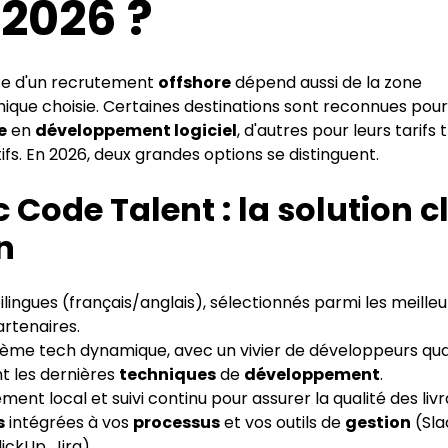
 2026 ?
ite d'un recrutement
offshore
dépend aussi de la zone
ique choisie. Certaines destinations sont reconnues pour
e
en
développement logiciel
, d'autres pour leurs tarifs 
fs. En 2026, deux grandes options se distinguent.
 Code Talent : la solution c
n
 bilingues (français/anglais), sélectionnés parmi les meille
artenaires.
tème tech dynamique, avec un vivier de développeurs qual
t les dernières
techniques
de
développement
.
ent local et suivi continu pour assurer la qualité des liv
s
intégrées à vos
processus
et vos outils de
gestion
(Sla
ickUp, Jira).