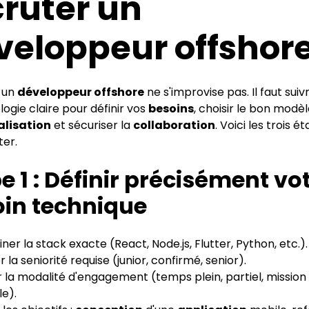
cruter un
veloppeur offshor
 un
développeur offshore
ne s'improvise pas. Il faut suiv
gie claire pour définir vos
besoins
, choisir le bon modè
alisation
et sécuriser la
collaboration
. Voici les trois é
ter.
e 1 : Définir précisément vo
in technique
ner la stack exacte (React, Node.js, Flutter, Python, etc.)
er la seniorité requise (junior, confirmé, senior).
r la modalité d'engagement (temps plein, partiel, mission
le).