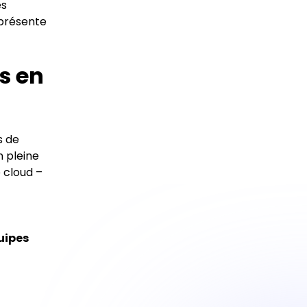
es
présente
s en
s de
 pleine
e cloud –
uipes