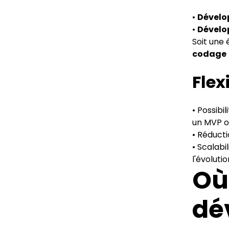
•
Dévelo
•
Dévelo
Soit une 
codage
Flex
• Possibi
un MVP o
• Réducti
• Scalabi
l'évoluti
Où
dé