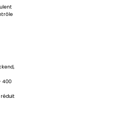
ulent
ntrôle
ckend,
– 400
 réduit