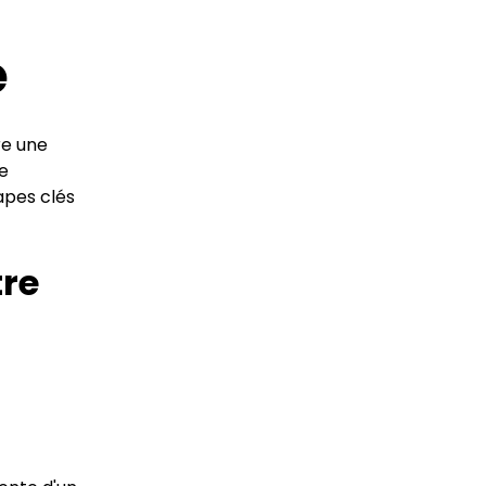
e
re une
le
tapes clés
tre
.