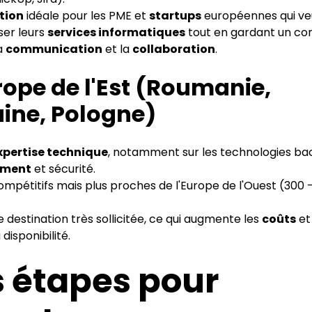
tion
idéale pour les PME et
startups
européennes qui ve
ser leurs
services informatiques
tout en gardant un co
la
communication
et la
collaboration
.
rope de l'Est (Roumanie,
ine, Pologne)
xpertise technique
, notamment sur les technologies ba
ement
et sécurité.
compétitifs mais plus proches de l'Europe de l'Ouest (300 
e destination très sollicitée, ce qui augmente les
coûts
et
 disponibilité.
s étapes pour