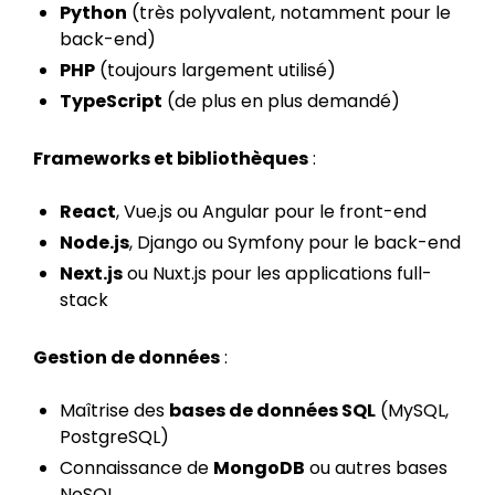
Python
(très polyvalent, notamment pour le
back-end)
PHP
(toujours largement utilisé)
TypeScript
(de plus en plus demandé)
Frameworks et bibliothèques
:
React
, Vue.js ou Angular pour le front-end
Node.js
, Django ou Symfony pour le back-end
Next.js
ou Nuxt.js pour les applications full-
stack
Gestion de données
:
Maîtrise des
bases de données SQL
(MySQL,
PostgreSQL)
Connaissance de
MongoDB
ou autres bases
NoSQL