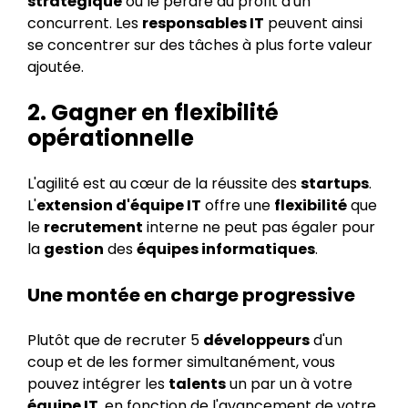
stratégique
ou le perdre au profit d'un
concurrent. Les
responsables IT
peuvent ainsi
se concentrer sur des tâches à plus forte valeur
ajoutée.
2. Gagner en flexibilité
opérationnelle
L'agilité est au cœur de la réussite des
startups
.
L'
extension d'équipe IT
offre une
flexibilité
que
le
recrutement
interne ne peut pas égaler pour
la
gestion
des
équipes informatiques
.
Une montée en charge progressive
Plutôt que de recruter 5
développeurs
d'un
coup et de les former simultanément, vous
pouvez intégrer les
talents
un par un à votre
équipe IT
, en fonction de l'avancement de votre